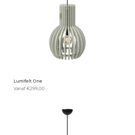
Vorm kap
Rechthoekig
(0)
Bol
(2)
Ovaal
(1)
Rond
(12)
Lumifelt One
Hoogte kap
Vanaf
€
299,00
< 30 cm
(3)
30 cm
(3)
35 cm
(3)
40 cm
(3)