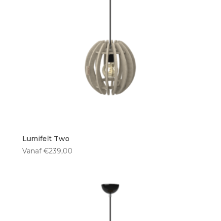
50 cm
(1)
Type lichtbron
E27 fitting
(13)
Ingebouwde LED
(0)
Geen lichtbron
(0)
Lumifelt Two
Vanaf
€
239,00