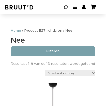


Home
/ Product E27 lichtbron / Nee
Nee
Filteren
Resultaat 1–9 van de 13 resultaten wordt getoond
Soort lamp
Hanglampen
(9)
Lampenkappen
(0)
Tafellampen
(2)
Vloerlampen
(2)