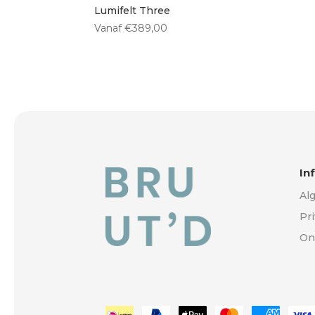
Lumifelt Three
Vanaf
€
389,00
In
Al
Pr
On