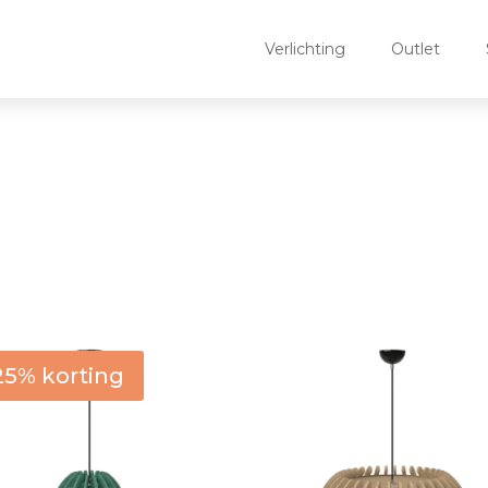
Verlichting
Outlet
Vorm kap
Hoogt
Rechthoekig
(0)
< 
25% korting
Bol
(2)
3
Ovaal
(1)
3