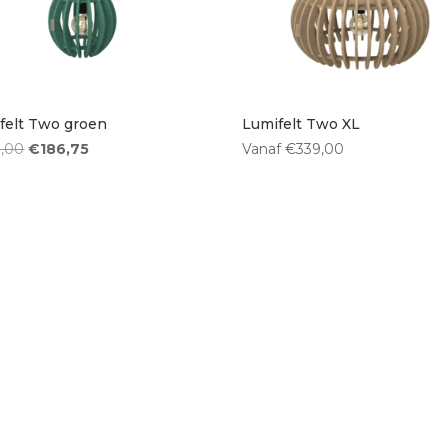
Rond
(4)
4
5
felt Two groen
Lumifelt Two XL
Oorspronkelijke
Huidige
,00
€
186,75
Vanaf
€
339,00
prijs
prijs
was:
is:
€249,00.
€186,75.