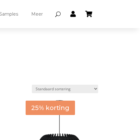


Samples
Meer
e kap
30 cm
(0)
25% korting
0 cm
(5)
5 cm
(0)