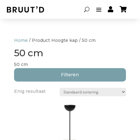


Home
/ Product Hoogte kap / 50 cm
50 cm
50 cm
Filteren
Enig resultaat
Soort lamp
Hanglampen
(1)
Lampenkappen
(0)
Tafellampen
(0)