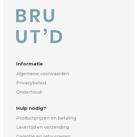
40 cm
(0)
50 cm
(1)
Type lichtbron
E27 fitting
(1)
Ingebouwde LED
(0)
Informatie
Geen lichtbron
(0)
Algemene voorwaarden
Privacybeleid
Onderhoud
Hulp nodig?
Productprijzen en betaling
Levertijd en verzending
Garantie en retourneren