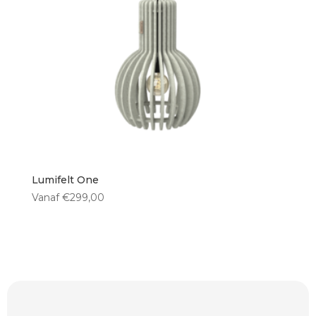
Vloerlampen
(0)
Vorm kap
Rechthoekig
(0)
Bol
(1)
Ovaal
(0)
Rond
(1)
Lumifelt One
Vanaf
€
299,00
Hoogte kap
< 30 cm
(0)
30 cm
(0)
35 cm
(0)