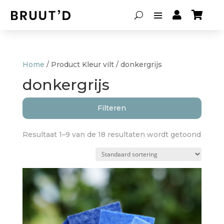


Home
/ Product Kleur vilt / donkergrijs
donkergrijs
Filteren
Resultaat 1–9 van de 18 resultaten wordt getoond
Soort lamp
Hanglampen
(10)
Lampenkappen
(3)
Tafellampen
(2)
Vloerlampen
(2)