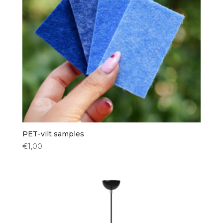
Vorm kap
Rechthoekig
(1)
Bol
(2)
Ovaal
(1)
Rond
(15)
PET-vilt samples
Hoogte kap
€
1,00
< 30 cm
(5)
30 cm
(3)
35 cm
(4)
40 cm
(4)