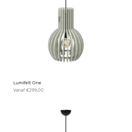
50 cm
(1)
Type lichtbron
E27 fitting
(13)
Ingebouwde LED
(1)
Geen lichtbron
(3)
Lumifelt One
Vanaf
€
299,00