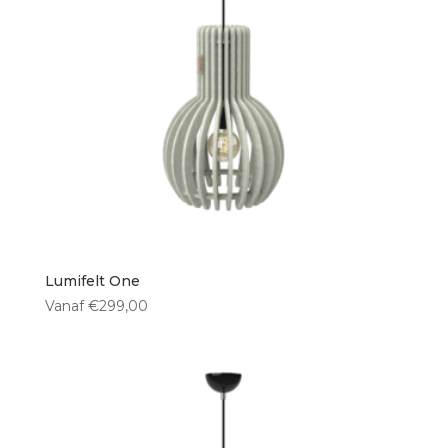
50 cm
(1)
Type lichtbron
E27 fitting
(13)
Ingebouwde LED
(1)
Geen lichtbron
(3)
Lumifelt One
Vanaf
€
299,00