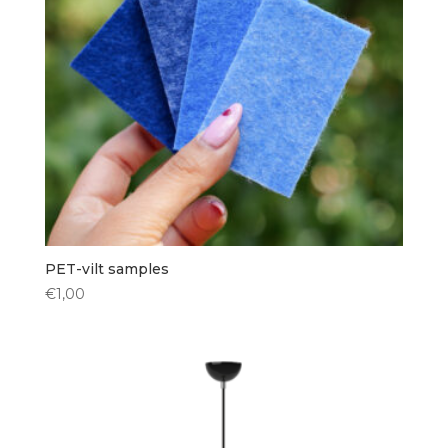
Vorm kap
Rechthoekig
(1)
Bol
(2)
Ovaal
(1)
Rond
(15)
PET-vilt samples
Hoogte kap
€
1,00
< 30 cm
(5)
30 cm
(3)
35 cm
(4)
40 cm
(4)