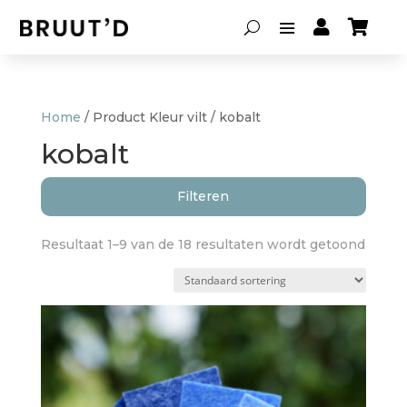


Home
/ Product Kleur vilt / kobalt
kobalt
Filteren
Resultaat 1–9 van de 18 resultaten wordt getoond
Soort lamp
Hanglampen
(10)
Lampenkappen
(3)
Tafellampen
(2)
Vloerlampen
(2)