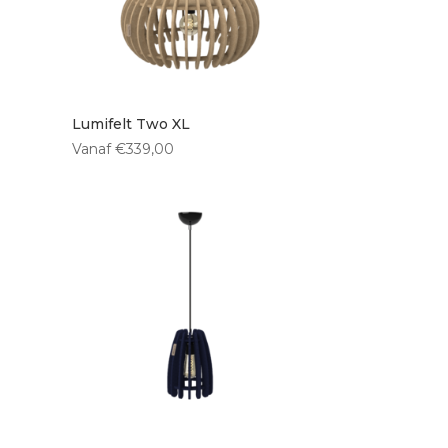
0 cm
(2)
0 cm
(1)
Lumifelt Two XL
Vanaf
€
339,00