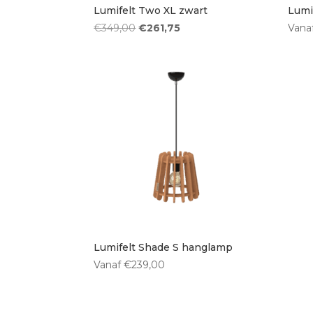
Lumifelt Two XL zwart
Lumi
Oorspronkelijke
Huidige
€
349,00
€
261,75
Vana
prijs
prijs
was:
is:
€349,00.
€261,75.
Lumifelt Shade S hanglamp
Vanaf
€
239,00