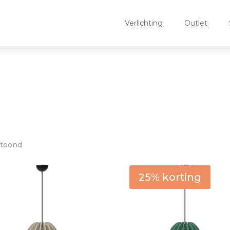
Verlichting
Outlet
etoond
Vorm kap
Hoogt
Rechthoekig
(1)
< 
25% korting
Bol
(3)
3
Ovaal
(1)
3