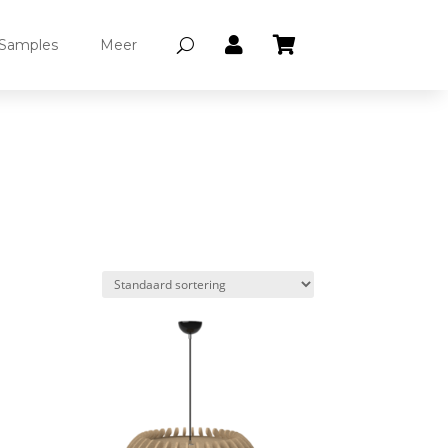


Samples
Meer
e kap
30 cm
(3)
0 cm
(5)
5 cm
(1)