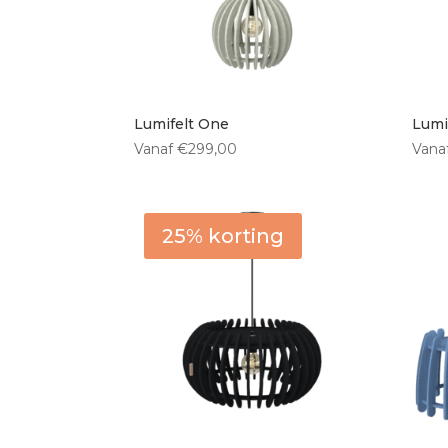
Vloerlampen
(0)
Type lichtbron
Lumifelt One
Lumi
Vanaf
€
299,00
Vana
E27 fitting
(11)
Ingebouwde LED
(1)
Geen lichtbron
(0)
25% korting