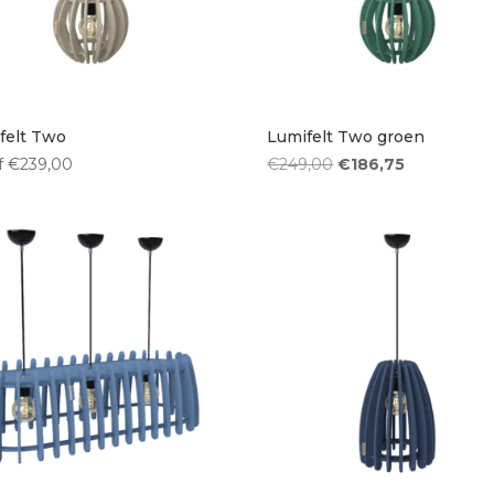
Rond
(10)
4
5
felt Two
Lumifelt Two groen
Oorspronkelijke
Huidige
f
€
239,00
€
249,00
€
186,75
prijs
prijs
was:
is:
€249,00.
€186,75.