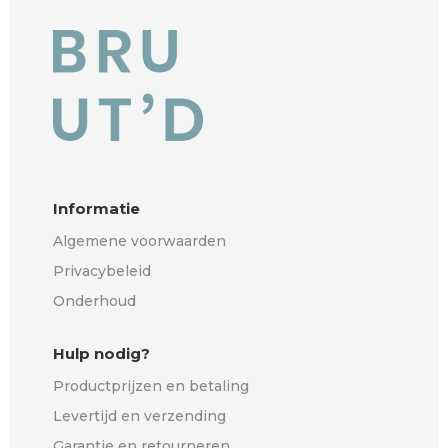
40 cm
(0)
50 cm
(0)
Type lichtbron
E27 fitting
(0)
Ingebouwde LED
(1)
Informatie
Geen lichtbron
(0)
Algemene voorwaarden
Privacybeleid
Onderhoud
Hulp nodig?
Productprijzen en betaling
Levertijd en verzending
Garantie en retourneren