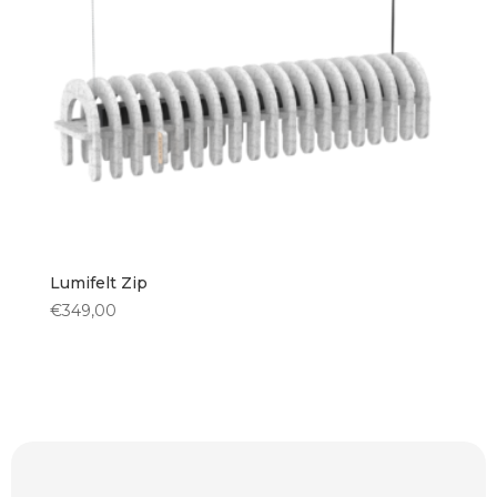
Vloerlampen
(0)
Vorm kap
Rechthoekig
(1)
Bol
(0)
Ovaal
(0)
Rond
(0)
Lumifelt Zip
€
349,00
Hoogte kap
< 30 cm
(1)
30 cm
(0)
35 cm
(0)