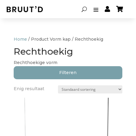


Home
/ Product Vorm kap / Rechthoekig
Rechthoekig
Rechthoekige vorm
Filteren
Enig resultaat
Soort lamp
Hanglampen
(1)
Lampenkappen
(0)
Tafellampen
(0)