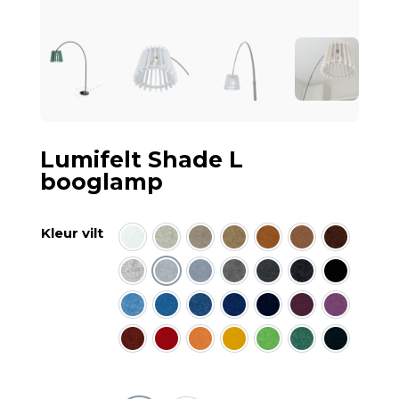
Lumifelt Shade L
booglamp
Kleur vilt
wit
ecru
zand
camel
okerbruin
kaneel
kokosnoo
salmiak melee
lichtgrijs
midden grijs
duif melee
donkergrijs
antraciet mele
zwart
hemel melee
korenbloem
nachtblauw
kobalt
donkerblauw
iris
heide
framboos
rood
oranje
geel
lime
groen
donkergr