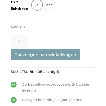
E27
ja
nee
Ja
Nee
lichtbron
€
479,00
Lumifelt
Shade
L
booglamp
Toevoegen aan winkelwagen
aantal
SKU:
LFSL-BL-40BL lichtgrijs
Op bestelling geproduceerd, 2-3 weken

levertijd
14 dagen bedenktijd, 3 jaar garantie
