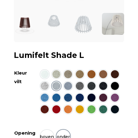
Lumifelt Shade L
Kleur
wit
ecru
zand
camel
okerbruin
kaneel
kokosnoo
vilt
salmiak melee
lichtgrijs
midden grijs
duif melee
donkergrijs
antraciet melee
zwart
hemel melee
korenbloem
nachtblauw
kobalt
donkerblauw
iris
heide
framboos
rood
oranje
geel
lime
groen
donkergr
Opening
boven
onder