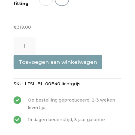
Boven
Onder
fitting
€
319,00
Lumifelt
Shade
L
aantal
Toevoegen aan winkelwagen
SKU:
LFSL-BL-00B40 lichtgrijs
Op bestelling geproduceerd, 2-3 weken

levertijd
14 dagen bedenktijd, 3 jaar garantie
