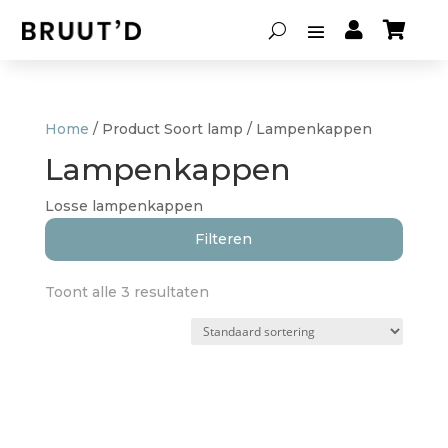


Home
/ Product Soort lamp / Lampenkappen
Lampenkappen
Losse lampenkappen
Filteren
Toont alle 3 resultaten
Soort lamp
Hanglampen
(0)
Lampenkappen
(3)
Tafellampen
(0)