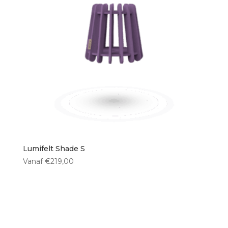
Vloerlampen
(0)
Vorm kap
Rechthoekig
(0)
Bol
(0)
Ovaal
(0)
Rond
(3)
Lumifelt Shade S
Hoogte kap
Vanaf
€
219,00
< 30 cm
(1)
30 cm
(0)
35 cm
(1)