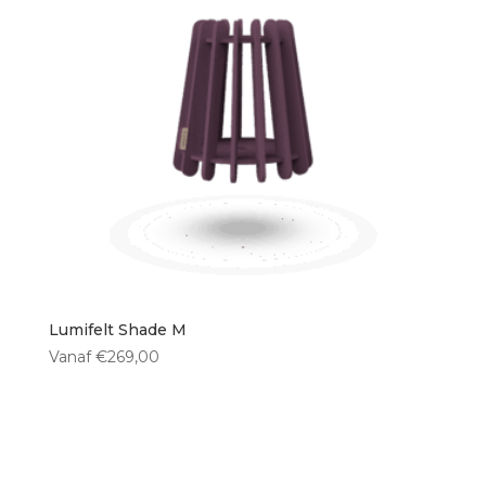
40 cm
(1)
50 cm
(0)
Type lichtbron
E27 fitting
(0)
Ingebouwde LED
(0)
Geen lichtbron
(3)
Lumifelt Shade M
Vanaf
€
269,00