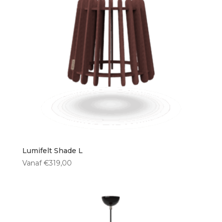
40 cm
(4)
50 cm
(0)
Type lichtbron
E27 fitting
(3)
Ingebouwde LED
(0)
Geen lichtbron
(1)
Lumifelt Shade L
Vanaf
€
319,00