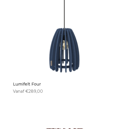
Vloerlampen
(1)
Vorm kap
Rechthoekig
(0)
Bol
(0)
Ovaal
(0)
Rond
(4)
Lumifelt Four
Hoogte kap
Vanaf
€
289,00
< 30 cm
(0)
30 cm
(0)
35 cm
(0)