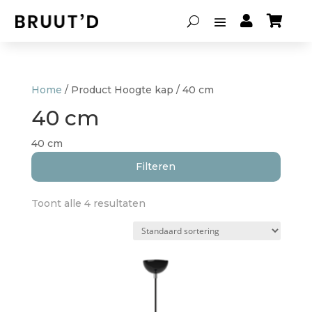


Home
/ Product Hoogte kap / 40 cm
40 cm
40 cm
Filteren
Toont alle 4 resultaten
Soort lamp
Hanglampen
(2)
Lampenkappen
(1)
Tafellampen
(0)